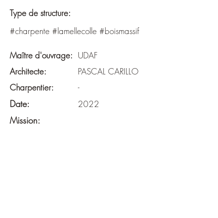
Type de structure:
#charpente #lamellecolle #boismassif
Maître d'ouvrage:
UDAF
Architecte:
PASCAL CARILLO
Charpentier:
-
Date:
2022
Mission:
BASE
Surface:
-
Budget:
-
Descriptif: