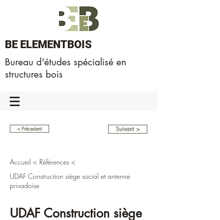
BE ELEMENTBOIS
Bureau d'études spécialisé en
structures bois
Suivant >
< Précedent
Accueil
<
Références
<
UDAF Construction siège social et antenne
privadoise
UDAF Construction siège