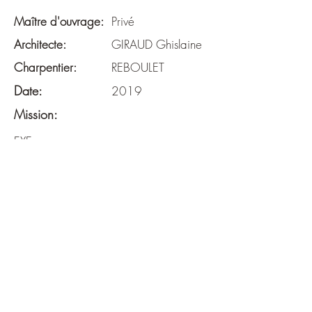
Maître d'ouvrage:
Privé
Architecte:
GIRAUD Ghislaine
Charpentier:
REBOULET
Date:
2019
Mission:
EXE
Surface:
91 m²
Budget:
-
Descriptif: