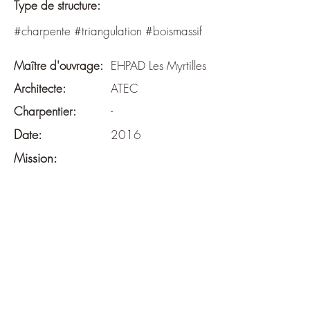
Type de structure:
#charpente #triangulation #boismassif
Maître d'ouvrage:
EHPAD Les Myrtilles
Architecte:
ATEC
Charpentier:
-
Date:
2016
Mission:
DIAG
Surface:
820 m²
Budget:
-
Descriptif: