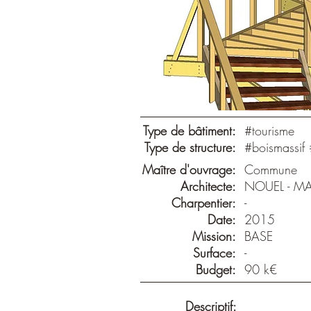
Type de bâtiment:
#tourisme
Type de structure:
#boismassif 
Maître d'ouvrage:
Commune
Architecte:
NOUEL - M
Charpentier:
-
Date:
2015
Mission:
BASE
Surface:
-
Budget:
90 k€
Descriptif: