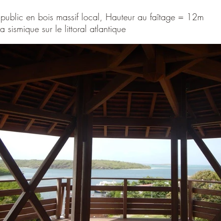
 public en bois massif local, Hauteur au faîtage = 12m
sismique sur le littoral atlantique