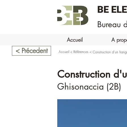
BE EL
Bureau d
Accueil
A prop
< Précedent
Accueil
<
Références
<
Construction d'un hang
Construction d'
Ghisonaccia (2B)