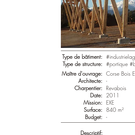
Type de bâtiment:
#industrielag
Type de structure:
#portique #b
Maître d'ouvrage:
Corse Bois E
Architecte:
-
Charpentier:
Revabois
Date:
2011
Mission:
EXE
Surface:
840 m²
Budget:
-
Descriptif: