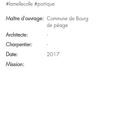
#lamellecolle #portique
Maître d'ouvrage:
Commune de Bourg
de péage
Architecte:
-
Charpentier:
-
Date:
2017
Mission:
diag
Surface:
-
Budget:
-
Descriptif: